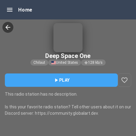
menu
Home
arrow_back
Deep Space One
Chilaut
United States
128
kb/s
graphic_eq
favorite_border
play_arrow
PLAY
This radio station has no description.
Is this your favorite radio station? Tell other users about it on our
Discord server: https://community.globalart.dev.