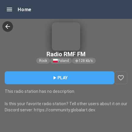
menu
Home
arrow_back
Radio RMF FM
Rock
Poland
128
kb/s
graphic_eq
favorite_border
play_arrow
PLAY
This radio station has no description.
Is this your favorite radio station? Tell other users about it on our
Discord server: https://community.globalart.dev.