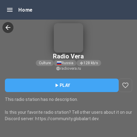
menu
Home
arrow_back
Radio Vera
Culture
Russia
128
kb/s
graphic_eq
radiovera.ru
language
favorite_border
play_arrow
PLAY
This radio station has no description.
Is this your favorite radio station? Tell other users about it on our
Discord server: https://community.globalart.dev.