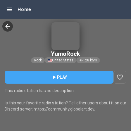
menu
Home
arrow_back
YumoRock
Rock
United States
128
kb/s
graphic_eq
favorite_border
play_arrow
PLAY
This radio station has no description.
Is this your favorite radio station? Tell other users about it on our
Discord server: https://community.globalart.dev.