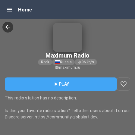
menu
Home
arrow_back
Maximum Radio
Rock
Russia
96
kb/s
graphic_eq
maximum.ru
language
favorite_border
play_arrow
PLAY
This radio station has no description.
Is this your favorite radio station? Tell other users about it on our
Discord server: https://community.globalart.dev.