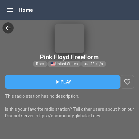
menu
Home
arrow_back
Pink Floyd FreeForm
Rock
United States
128
kb/s
graphic_eq
favorite_border
play_arrow
PLAY
This radio station has no description.
Is this your favorite radio station? Tell other users about it on our
Discord server: https://community.globalart.dev.