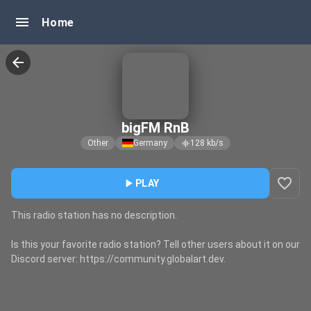
menu
Home
arrow_back
bigFM RnB
Other
Germany
128
kb/s
graphic_eq
favorite_border
play_arrow
PLAY
This radio station has no description.
Is this your favorite radio station? Tell other users about it on our
Discord server: https://community.globalart.dev.