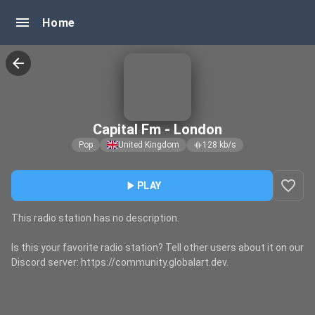
menu
Home
arrow_back
Capital Fm - London
Pop
United Kingdom
128
kb/s
graphic_eq
favorite_border
play_arrow
PLAY
This radio station has no description.
Is this your favorite radio station? Tell other users about it on our
Discord server: https://community.globalart.dev.