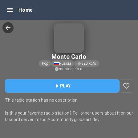
menu
Home
arrow_back
Monte Carlo
Pop
Russia
320
kb/s
graphic_eq
montecarlo.ru
language
favorite_border
play_arrow
PLAY
This radio station has no description.
Is this your favorite radio station? Tell other users about it on our
Discord server: https://community.globalart.dev.