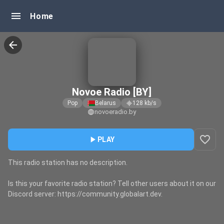
menu
Home
arrow_back
Novoe Radio [BY]
Pop
Belarus
128
kb/s
graphic_eq
novoeradio.by
language
favorite_border
play_arrow
PLAY
This radio station has no description.
Is this your favorite radio station? Tell other users about it on our
Discord server: https://community.globalart.dev.