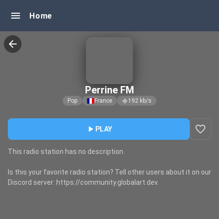
menu
Home
arrow_back
Perrine FM
Pop
France
192
kb/s
graphic_eq
favorite_border
play_arrow
PLAY
This radio station has no description.
Is this your favorite radio station? Tell other users about it on our
Discord server: https://community.globalart.dev.