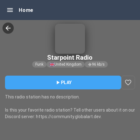
menu
Home
arrow_back
Starpoint Radio
Funk
United Kingdom
96
kb/s
graphic_eq
favorite_border
play_arrow
PLAY
This radio station has no description.
Is this your favorite radio station? Tell other users about it on our
Discord server: https://community.globalart.dev.