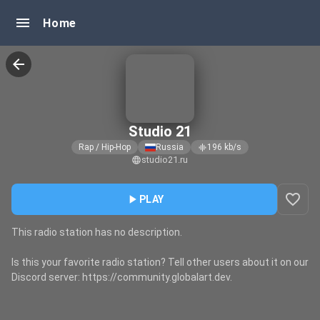
menu
Home
arrow_back
Studio 21
Rap / Hip-Hop
Russia
196
kb/s
graphic_eq
studio21.ru
language
favorite_border
play_arrow
PLAY
This radio station has no description.
Is this your favorite radio station? Tell other users about it on our
Discord server: https://community.globalart.dev.