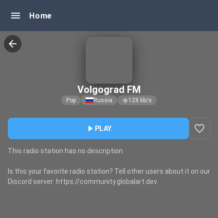
menu
Home
arrow_back
Volgograd FM
Pop
Russia
128
kb/s
graphic_eq
favorite_border
play_arrow
PLAY
This radio station has no description.
Is this your favorite radio station? Tell other users about it on our
Discord server: https://community.globalart.dev.