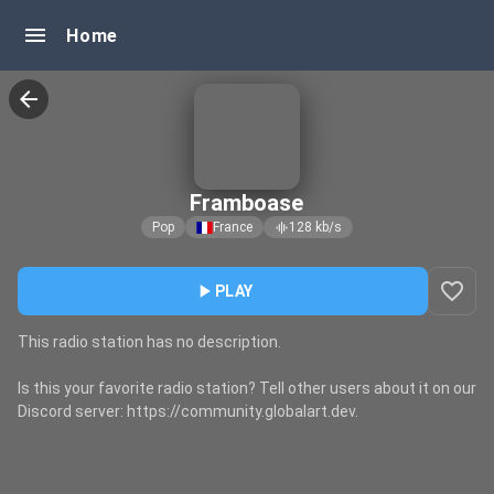
menu
Home
arrow_back
Framboase
Pop
France
128
kb/s
graphic_eq
favorite_border
play_arrow
PLAY
This radio station has no description.
Is this your favorite radio station? Tell other users about it on our
Discord server: https://community.globalart.dev.