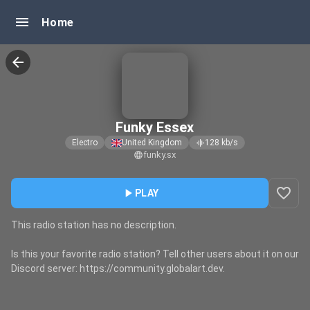
menu
Home
arrow_back
Funky Essex
Electro
United Kingdom
128
kb/s
graphic_eq
funky.sx
language
favorite_border
play_arrow
PLAY
This radio station has no description.
Is this your favorite radio station? Tell other users about it on our
Discord server: https://community.globalart.dev.