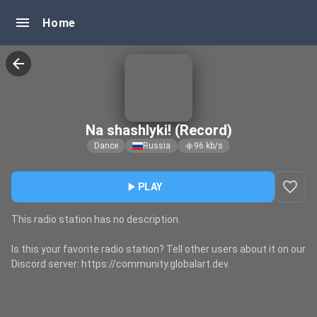
menu
Home
arrow_back
Na shashlyki! (Record)
Dance
Russia
96
kb/s
graphic_eq
favorite_border
play_arrow
PLAY
This radio station has no description.
Is this your favorite radio station? Tell other users about it on our
Discord server: https://community.globalart.dev.