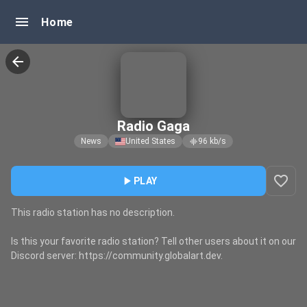
menu
Home
arrow_back
Radio Gaga
News
United States
96
kb/s
graphic_eq
favorite_border
play_arrow
PLAY
This radio station has no description.
Is this your favorite radio station? Tell other users about it on our
Discord server: https://community.globalart.dev.