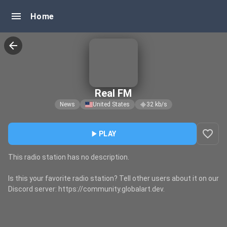
menu
Home
arrow_back
Real FM
News
United States
32
kb/s
graphic_eq
favorite_border
play_arrow
PLAY
This radio station has no description.
Is this your favorite radio station? Tell other users about it on our
Discord server: https://community.globalart.dev.