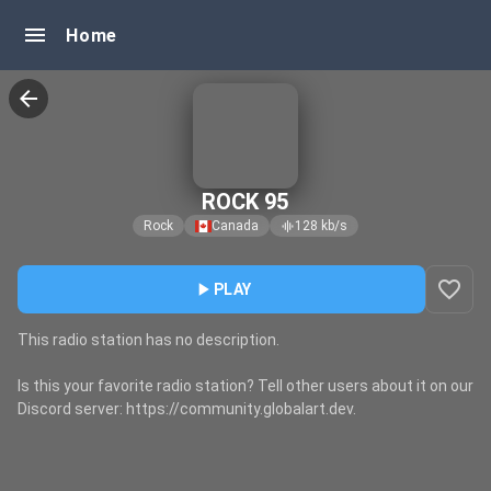
menu
Home
arrow_back
ROCK 95
Rock
Canada
128
kb/s
graphic_eq
favorite_border
play_arrow
PLAY
This radio station has no description.
Is this your favorite radio station? Tell other users about it on our
Discord server: https://community.globalart.dev.