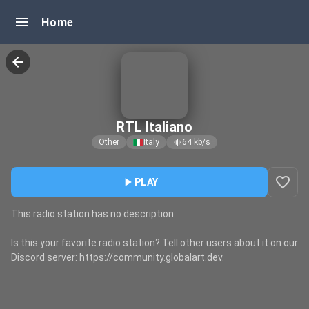
menu
Home
arrow_back
RTL Italiano
Other
Italy
64
kb/s
graphic_eq
favorite_border
play_arrow
PLAY
This radio station has no description.
Is this your favorite radio station? Tell other users about it on our
Discord server: https://community.globalart.dev.