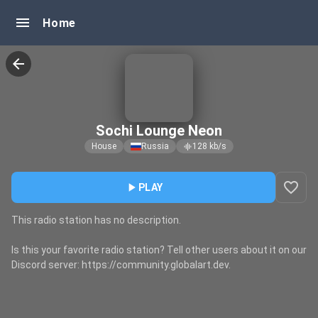
menu
Home
arrow_back
Sochi Lounge Neon
House
Russia
128
kb/s
graphic_eq
favorite_border
play_arrow
PLAY
This radio station has no description.
Is this your favorite radio station? Tell other users about it on our
Discord server: https://community.globalart.dev.