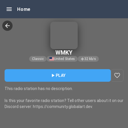
menu
Home
arrow_back
WMKY
Classic
United States
32
kb/s
graphic_eq
favorite_border
play_arrow
PLAY
This radio station has no description.
Is this your favorite radio station? Tell other users about it on our
Discord server: https://community.globalart.dev.