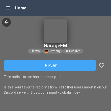
menu
Home
arrow_back
GarageFM
Electro
Germany
192
kb/s
graphic_eq
favorite_border
play_arrow
PLAY
This radio station has no description.
Is this your favorite radio station? Tell other users about it on our
Discord server: https://community.globalart.dev.