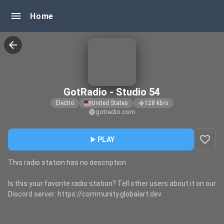
menu
Home
arrow_back
GotRadio - Studio 54
Electro
United States
128
kb/s
graphic_eq
gotradio.com
language
favorite_border
play_arrow
PLAY
This radio station has no description.
Is this your favorite radio station? Tell other users about it on our
Discord server: https://community.globalart.dev.